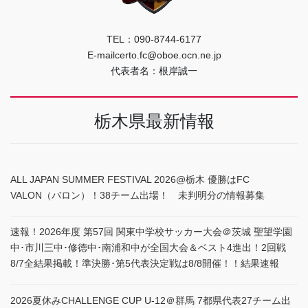
TEL：090-8744-6177
E-mailcerto.fc@oboe.ocn.ne.jp
代表者名：根岸誠一
栃木県最新情報
ALL JAPAN SUMMER FESTIVAL 2026@栃木 優勝はFC
VALON（バロン）！38チーム出場！ 未判明分の情報募集
速報！2026年度 第57回 関東中学校サッカー大会＠茨城 聖望学園
中･市川三中･修徳中･南浦和中が全国大会＆ベスト4進出！2回戦
8/7全結果掲載！準決勝･第5代表決定戦は8/8開催！！結果速報
2026夏休みCHALLENGE CUP U-12＠群馬 7都県代表27チーム出